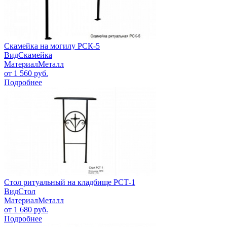
Скамейка на могилу РСК-5
Вид
Скамейка
Материал
Металл
от
1 560
руб.
Подробнее
Стол ритуальный на кладбище РСТ-1
Вид
Стол
Материал
Металл
от
1 680
руб.
Подробнее