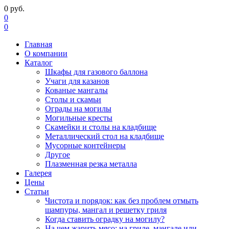
0
руб.
0
0
Главная
О компании
Каталог
Шкафы для газового баллона
Учаги для казанов
Кованые мангалы
Столы и скамьи
Ограды на могилы
Могильные кресты
Скамейки и столы на кладбище
Металлический стол на кладбище
Мусорные контейнеры
Другое
Плазменная резка металла
Галерея
Цены
Статьи
Чистота и порядок: как без проблем отмыть
шампуры, мангал и решетку гриля
Когда ставить оградку на могилу?
На чем жарить мясо: на гриле, мангале или