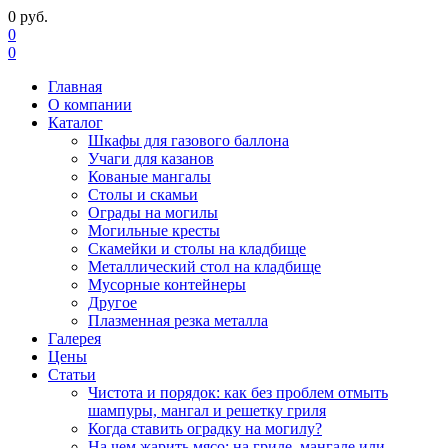
0
руб.
0
0
Главная
О компании
Каталог
Шкафы для газового баллона
Учаги для казанов
Кованые мангалы
Столы и скамьи
Ограды на могилы
Могильные кресты
Скамейки и столы на кладбище
Металлический стол на кладбище
Мусорные контейнеры
Другое
Плазменная резка металла
Галерея
Цены
Статьи
Чистота и порядок: как без проблем отмыть
шампуры, мангал и решетку гриля
Когда ставить оградку на могилу?
На чем жарить мясо: на гриле, мангале или