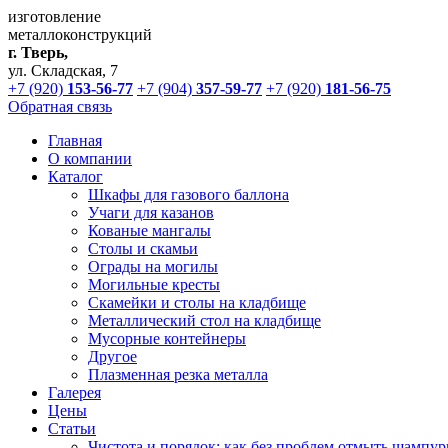
изготовление
металлоконструкций
г. Тверь,
ул. Складская, 7
+7 (920)
153-56-77
+7 (904)
357-59-77
+7 (920)
181-56-75
Обратная связь
Главная
О компании
Каталог
Шкафы для газового баллона
Учаги для казанов
Кованые мангалы
Столы и скамьи
Ограды на могилы
Могильные кресты
Скамейки и столы на кладбище
Металлический стол на кладбище
Мусорные контейнеры
Другое
Плазменная резка металла
Галерея
Цены
Статьи
Чистота и порядок: как без проблем отмыть шампур