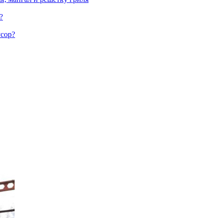
?
усор?