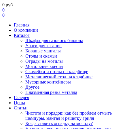
0
руб.
0
0
Главная
О компании
Каталог
Шкафы для газового баллона
Учаги для казанов
Кованые мангалы
Столы и скамьи
Ограды на могилы
Могильные кресты
Скамейки и столы на кладбище
Металлический стол на кладбище
Мусорные контейнеры
Другое
Плазменная резка металла
Галерея
Цены
Статьи
Чистота и порядок: как без проблем отмыть
шампуры, мангал и решетку гриля
Когда ставить оградку на могилу?
На чем жарить мясо: на гриле, мангале или