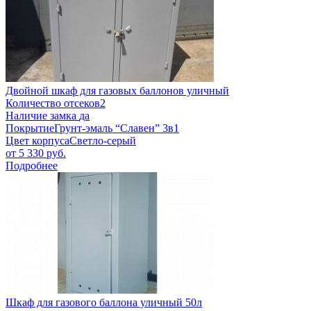
Двойной шкаф для газовых баллонов уличный
Количество отсеков
2
Наличие замка
да
Покрытие
Грунт-эмаль “Славен” 3в1
Цвет корпуса
Светло-серый
от
5 330
руб.
Подробнее
Шкаф для газового баллона уличный 50л