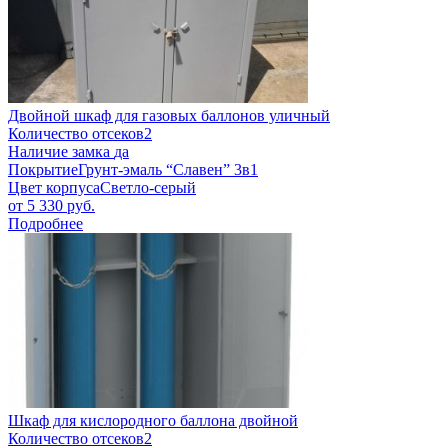
Двойной шкаф для газовых баллонов уличный
Количество отсеков
2
Наличие замка
да
Покрытие
Грунт-эмаль “Славен” 3в1
Цвет корпуса
Светло-серый
от
5 330
руб.
Подробнее
Шкаф для кислородного баллона двойной
Количество отсеков
2