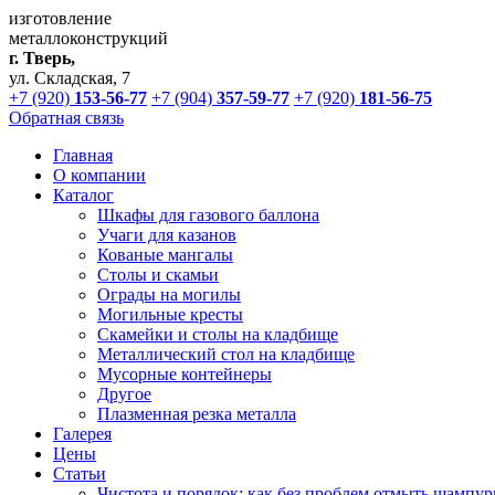
изготовление
металлоконструкций
г. Тверь,
ул. Складская, 7
+7 (920)
153-56-77
+7 (904)
357-59-77
+7 (920)
181-56-75
Обратная связь
Главная
О компании
Каталог
Шкафы для газового баллона
Учаги для казанов
Кованые мангалы
Столы и скамьи
Ограды на могилы
Могильные кресты
Скамейки и столы на кладбище
Металлический стол на кладбище
Мусорные контейнеры
Другое
Плазменная резка металла
Галерея
Цены
Статьи
Чистота и порядок: как без проблем отмыть шампур