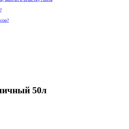
?
усор?
личный 50л