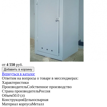
от
4 550
руб.
Добавить в корзину
Вернуться в каталог
Ответим на вопросы о товаре в мессенджерах:
Характеристики
Производитель
Собственное производство
Страна производитель
Россия
Объем
50.0 (л)
Конструкция
Цельносварная
Материал корпуса
Металл