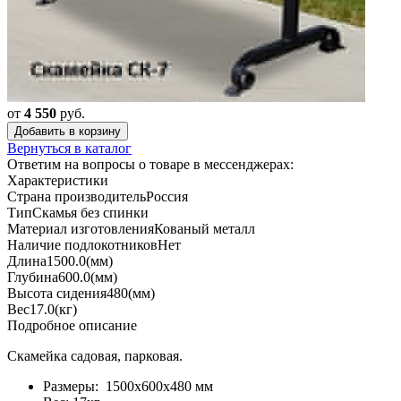
от
4 550
руб.
Добавить в корзину
Вернуться в каталог
Ответим на вопросы о товаре в мессенджерах:
Характеристики
Страна производитель
Россия
Тип
Скамья без спинки
Материал изготовления
Кованый металл
Наличие подлокотников
Нет
Длина
1500.0(мм)
Глубина
600.0(мм)
Высота сидения
480(мм)
Вес
17.0(кг)
Подробное описание
Скамейка садовая, парковая.
Размеры: 1500х600х480 мм