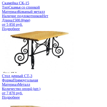
Скамейка СК-15
Тип
Скамья со спинкой
Материал
Кованый металл
Наличие подлокотников
Нет
Длина
1500.0(мм)
от
5 850
руб.
Подробнее
Стол дачный СТ-3
Форма
Прямоугольная
Материал
Металл
Количество опор
4 (шт.)
от
7 870
руб.
Подробнее