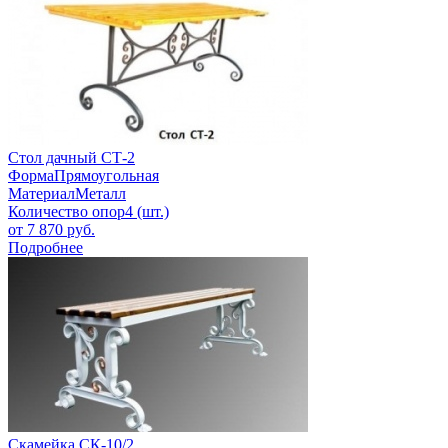
Стол дачный СТ-2
Форма
Прямоугольная
Материал
Металл
Количество опор
4 (шт.)
от
7 870
руб.
Подробнее
Скамейка СК-10/2