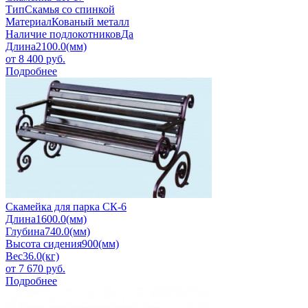
Тип
Скамья со спинкой
Материал
Кованый металл
Наличие подлокотников
Да
Длина
2100.0(мм)
от
8 400
руб.
Подробнее
Скамейка для парка СК-6
Длина
1600.0(мм)
Глубина
740.0(мм)
Высота сидения
900(мм)
Вес
36.0(кг)
от
7 670
руб.
Подробнее