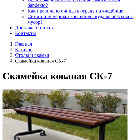
барбекю?
Как правильно очищать ограду на кладбище
Синий или черный контейнер: куда выбрасывать
мусор?
Доставка и оплата
Контакты
Главная
Каталог
Столы и скамьи
Скамейка кованая СК-7
Скамейка кованая СК-7