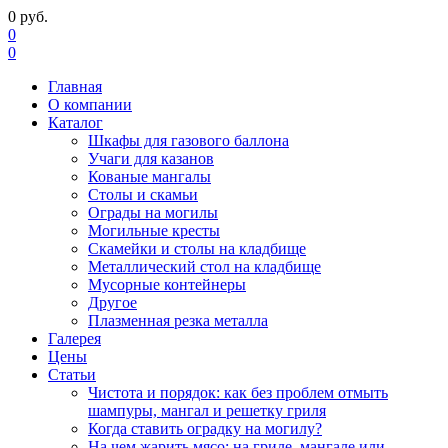
0
руб.
0
0
Главная
О компании
Каталог
Шкафы для газового баллона
Учаги для казанов
Кованые мангалы
Столы и скамьи
Ограды на могилы
Могильные кресты
Скамейки и столы на кладбище
Металлический стол на кладбище
Мусорные контейнеры
Другое
Плазменная резка металла
Галерея
Цены
Статьи
Чистота и порядок: как без проблем отмыть
шампуры, мангал и решетку гриля
Когда ставить оградку на могилу?
На чем жарить мясо: на гриле, мангале или