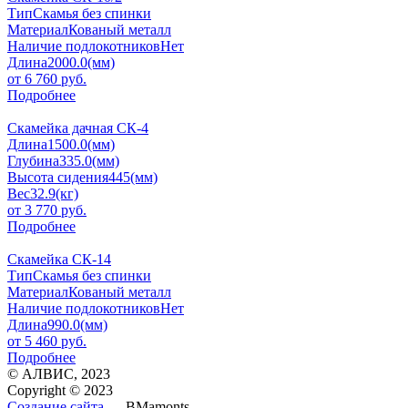
Тип
Скамья без спинки
Материал
Кованый металл
Наличие подлокотников
Нет
Длина
2000.0(мм)
от
6 760
руб.
Подробнее
Скамейка дачная СК-4
Длина
1500.0(мм)
Глубина
335.0(мм)
Высота сидения
445(мм)
Вес
32.9(кг)
от
3 770
руб.
Подробнее
Скамейка СК-14
Тип
Скамья без спинки
Материал
Кованый металл
Наличие подлокотников
Нет
Длина
990.0(мм)
от
5 460
руб.
Подробнее
© АЛВИС, 2023
Copyright © 2023
Создание сайта
— BMamonts