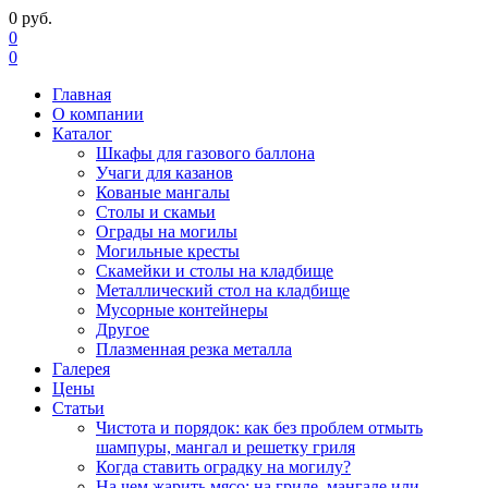
0
руб.
0
0
Главная
О компании
Каталог
Шкафы для газового баллона
Учаги для казанов
Кованые мангалы
Столы и скамьи
Ограды на могилы
Могильные кресты
Скамейки и столы на кладбище
Металлический стол на кладбище
Мусорные контейнеры
Другое
Плазменная резка металла
Галерея
Цены
Статьи
Чистота и порядок: как без проблем отмыть
шампуры, мангал и решетку гриля
Когда ставить оградку на могилу?
На чем жарить мясо: на гриле, мангале или