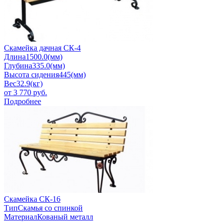
Скамейка дачная СК-4
Длина
1500.0(мм)
Глубина
335.0(мм)
Высота сидения
445(мм)
Вес
32.9(кг)
от
3 770
руб.
Подробнее
Скамейка СК-16
Тип
Скамья со спинкой
Материал
Кованый металл