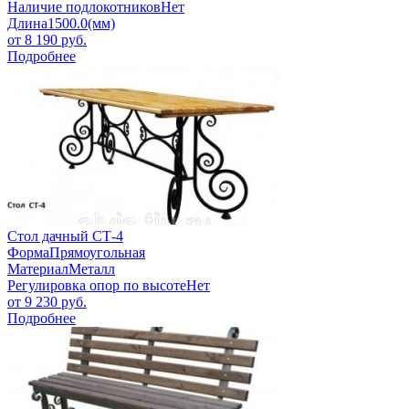
Наличие подлокотников
Нет
Длина
1500.0(мм)
от
8 190
руб.
Подробнее
Стол дачный СТ-4
Форма
Прямоугольная
Материал
Металл
Регулировка опор по высоте
Нет
от
9 230
руб.
Подробнее