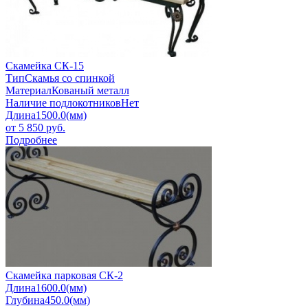
Скамейка СК-15
Тип
Скамья со спинкой
Материал
Кованый металл
Наличие подлокотников
Нет
Длина
1500.0(мм)
от
5 850
руб.
Подробнее
Скамейка парковая СК-2
Длина
1600.0(мм)
Глубина
450.0(мм)