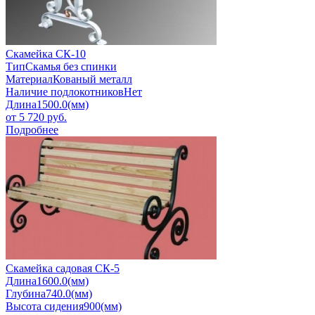
Скамейка СК-10
Тип
Скамья без спинки
Материал
Кованый металл
Наличие подлокотников
Нет
Длина
1500.0(мм)
от
5 720
руб.
Подробнее
Скамейка садовая СК-5
Длина
1600.0(мм)
Глубина
740.0(мм)
Высота сидения
900(мм)