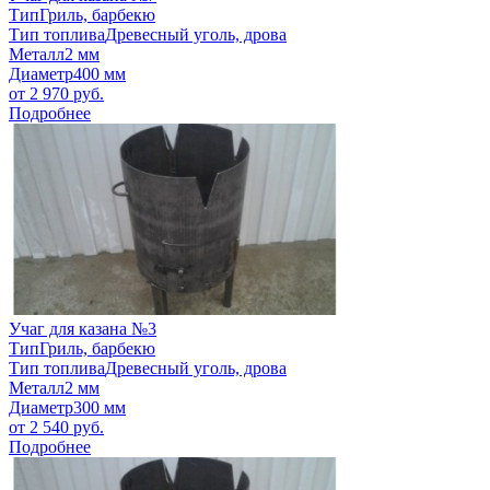
Тип
Гриль, барбекю
Тип топлива
Древесный уголь, дрова
Металл
2 мм
Диаметр
400 мм
от
2 970
руб.
Подробнее
Учаг для казана №3
Тип
Гриль, барбекю
Тип топлива
Древесный уголь, дрова
Металл
2 мм
Диаметр
300 мм
от
2 540
руб.
Подробнее