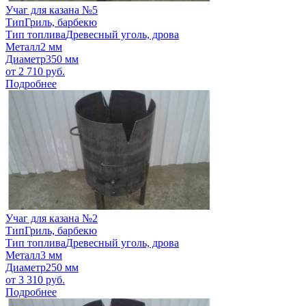
Учаг для казана №5
Тип
Гриль, барбекю
Тип топлива
Древесный уголь, дрова
Металл
2 мм
Диаметр
350 мм
от
2 710
руб.
Подробнее
Учаг для казана №2
Тип
Гриль, барбекю
Тип топлива
Древесный уголь, дрова
Металл
3 мм
Диаметр
250 мм
от
3 310
руб.
Подробнее