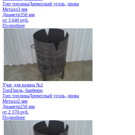
Тип топлива
Древесный уголь, дрова
Металл
3 мм
Диаметр
350 мм
от
3 640
руб.
Подробнее
Учаг для казана №1
Тип
Гриль, барбекю
Тип топлива
Древесный уголь, дрова
Металл
2 мм
Диаметр
250 мм
от
2 370
руб.
Подробнее