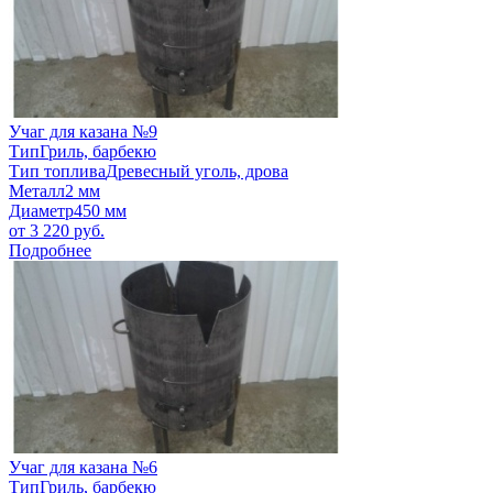
Учаг для казана №9
Тип
Гриль, барбекю
Тип топлива
Древесный уголь, дрова
Металл
2 мм
Диаметр
450 мм
от
3 220
руб.
Подробнее
Учаг для казана №6
Тип
Гриль, барбекю