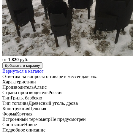
от
1 820
руб.
Добавить в корзину
Вернуться в каталог
Ответим на вопросы о товаре в мессенджерах:
Характеристики
Производитель
Алвис
Страна производитель
Россия
Тип
Гриль, барбекю
Тип топлива
Древесный уголь, дрова
Конструкция
Цельная
Форма
Круглая
Встроенный термометр
Не предусмотрен
Состояние
Новое
Подробное описание