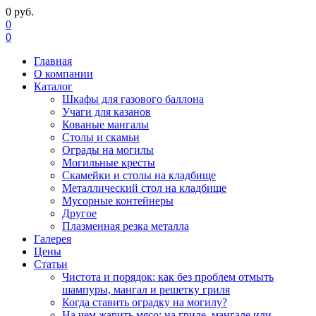
0
руб.
0
0
Главная
О компании
Каталог
Шкафы для газового баллона
Учаги для казанов
Кованые мангалы
Столы и скамьи
Ограды на могилы
Могильные кресты
Скамейки и столы на кладбище
Металлический стол на кладбище
Мусорные контейнеры
Другое
Плазменная резка металла
Галерея
Цены
Статьи
Чистота и порядок: как без проблем отмыть
шампуры, мангал и решетку гриля
Когда ставить оградку на могилу?
На чем жарить мясо: на гриле, мангале или