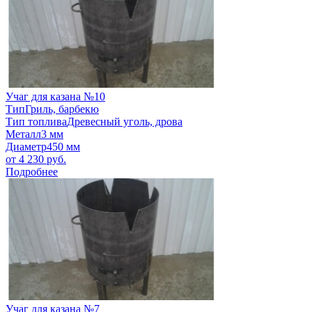
Учаг для казана №10
Тип
Гриль, барбекю
Тип топлива
Древесный уголь, дрова
Металл
3 мм
Диаметр
450 мм
от
4 230
руб.
Подробнее
Учаг для казана №7