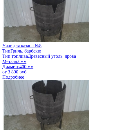
Учаг для казана №8
Тип
Гриль, барбекю
Тип топлива
Древесный уголь, дрова
Металл
3 мм
Диаметр
400 мм
от
3 890
руб.
Подробнее