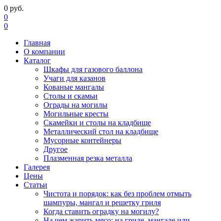
0
руб.
0
0
Главная
О компании
Каталог
Шкафы для газового баллона
Учаги для казанов
Кованые мангалы
Столы и скамьи
Ограды на могилы
Могильные кресты
Скамейки и столы на кладбище
Металлический стол на кладбище
Мусорные контейнеры
Другое
Плазменная резка металла
Галерея
Цены
Статьи
Чистота и порядок: как без проблем отмыть
шампуры, мангал и решетку гриля
Когда ставить оградку на могилу?
На чем жарить мясо: на гриле, мангале или