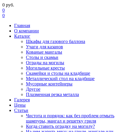
0
руб.
0
0
Главная
О компании
Каталог
Шкафы для газового баллона
Учаги для казанов
Кованые мангалы
Столы и скамьи
Ограды на могилы
Могильные кресты
Скамейки и столы на кладбище
Металлический стол на кладбище
Мусорные контейнеры
Другое
Плазменная резка металла
Галерея
Цены
Статьи
Чистота и порядок: как без проблем отмыть
шампуры, мангал и решетку гриля
Когда ставить оградку на могилу?
На чем жарить мясо: на гриле, мангале или