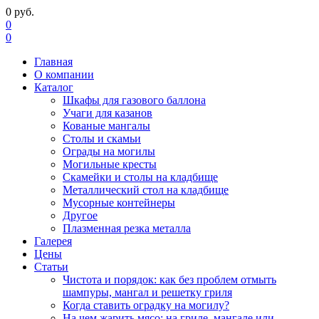
0
руб.
0
0
Главная
О компании
Каталог
Шкафы для газового баллона
Учаги для казанов
Кованые мангалы
Столы и скамьи
Ограды на могилы
Могильные кресты
Скамейки и столы на кладбище
Металлический стол на кладбище
Мусорные контейнеры
Другое
Плазменная резка металла
Галерея
Цены
Статьи
Чистота и порядок: как без проблем отмыть
шампуры, мангал и решетку гриля
Когда ставить оградку на могилу?
На чем жарить мясо: на гриле, мангале или