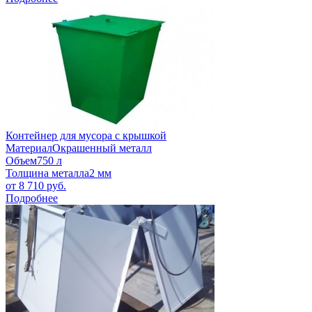
Контейнер для мусора с крышкой
Материал
Окрашенный металл
Объем
750 л
Толщина металла
2 мм
от
8 710
руб.
Подробнее