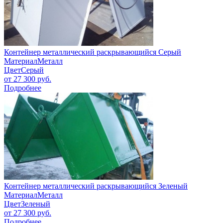
Контейнер металлический раскрывающийся Серый
Материал
Металл
Цвет
Серый
от
27 300
руб.
Подробнее
Контейнер металлический раскрывающийся Зеленый
Материал
Металл
Цвет
Зеленый
от
27 300
руб.
Подробнее