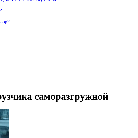
?
усор?
рузчика саморазгружной