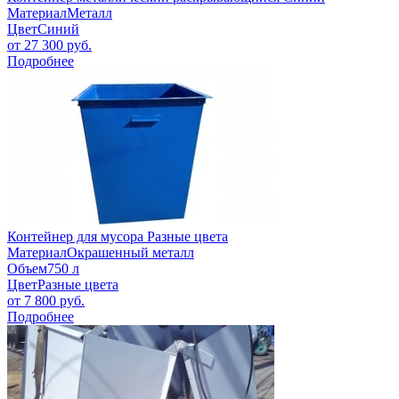
Материал
Металл
Цвет
Синий
от
27 300
руб.
Подробнее
Контейнер для мусора Разные цвета
Материал
Окрашенный металл
Объем
750 л
Цвет
Разные цвета
от
7 800
руб.
Подробнее