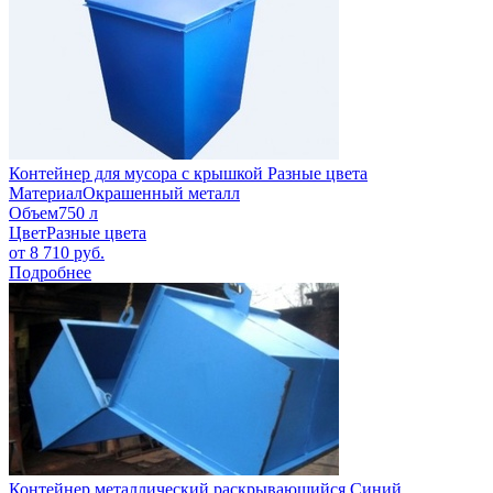
Контейнер для мусора с крышкой Разные цвета
Материал
Окрашенный металл
Объем
750 л
Цвет
Разные цвета
от
8 710
руб.
Подробнее
Контейнер металлический раскрывающийся Синий