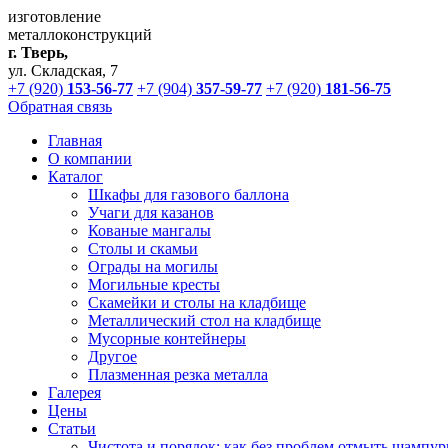
изготовление
металлоконструкций
г. Тверь,
ул. Складская, 7
+7 (920)
153-56-77
+7 (904)
357-59-77
+7 (920)
181-56-75
Обратная связь
Главная
О компании
Каталог
Шкафы для газового баллона
Учаги для казанов
Кованые мангалы
Столы и скамьи
Ограды на могилы
Могильные кресты
Скамейки и столы на кладбище
Металлический стол на кладбище
Мусорные контейнеры
Другое
Плазменная резка металла
Галерея
Цены
Статьи
Чистота и порядок: как без проблем отмыть шампур