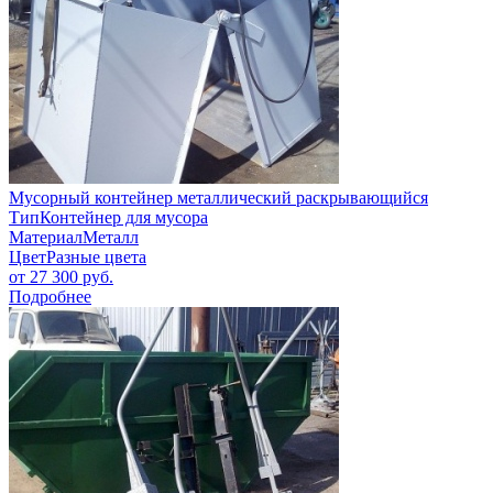
Мусорный контейнер металлический раскрывающийся
Тип
Контейнер для мусора
Материал
Металл
Цвет
Разные цвета
от
27 300
руб.
Подробнее