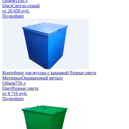
Объем
1100 л
Цвет
Светло-серый
от
26 650
руб.
Подробнее
Контейнер для мусора с крышкой Разные цвета
Материал
Окрашенный металл
Объем
750 л
Цвет
Разные цвета
от
8 710
руб.
Подробнее