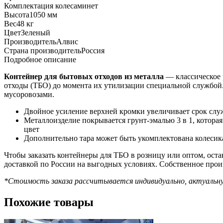
Комплектация колесами
нет
Высота
1050 мм
Вес
48 кг
Цвет
Зеленый
Производитель
Алвис
Страна производитель
Россия
Подробное описание
Контейнер для бытовых отходов из металла
— классическое 
отходы (ТБО) до момента их утилизации специальной службой.
мусоровозами.
Двойное усиление верхней кромки увеличивает срок служ
Металлоизделие покрывается грунт-эмалью 3 в 1, котора
цвет
Дополнительно тара может быть укомплектована колесик
Чтобы заказать контейнеры для ТБО в розницу или оптом, оста
доставкой по России на выгодных условиях. Собственное прои
*Стоимость заказа рассчитывается индивидуально, актуальн
Похожие товары