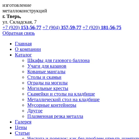
изготовление
металлоконструкций
г. Тверь,
ул. Складская, 7
+7 (920)
153-56-77
+7 (904)
357-59-77
+7 (920)
181-56-75
Обратная связь
Главная
О компании
Каталог
Шкафы для газового баллона
Учаги для казанов
Кованые мангалы
Столы и скамьи
Ограды на могилы
Могильные кресты
Скамейки и столы на кладбище
Металлический стол на кладбище
Мусорные контейнеры
Другое
Плазменная резка металла
Галерея
Цены
Статьи
Чистота и порядок: как без проблем отмыть шампур