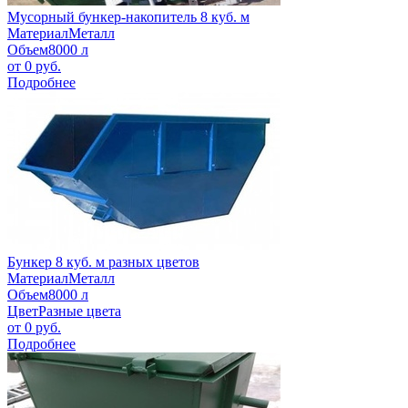
Мусорный бункер-накопитель 8 куб. м
Материал
Металл
Объем
8000 л
от
0
руб.
Подробнее
Бункер 8 куб. м разных цветов
Материал
Металл
Объем
8000 л
Цвет
Разные цвета
от
0
руб.
Подробнее