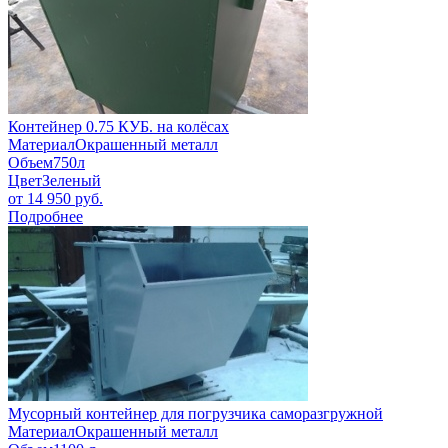
Контейнер 0.75 КУБ. на колёсах
Материал
Окрашенный металл
Объем
750л
Цвет
Зеленый
от
14 950
руб.
Подробнее
Мусорный контейнер для погрузчика саморазгружной
Материал
Окрашенный металл